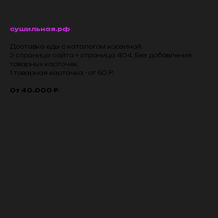
сушильная.рф
Доставка еды с каталогом корзиной.
2 страница сайта + страница 404. Без добавления
товарных карточек.
1 товарная карточка - от 50 Р.
От 40.000 Р
.